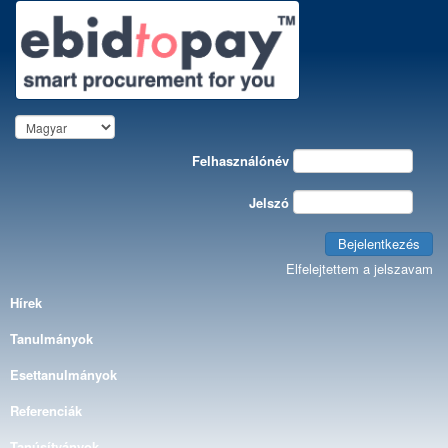
Felhasználónév
Jelszó
Bejelentkezés
Elfelejtettem a jelszavam
Hírek
Tanulmányok
Esettanulmányok
Referenciák
Tanúsítványok