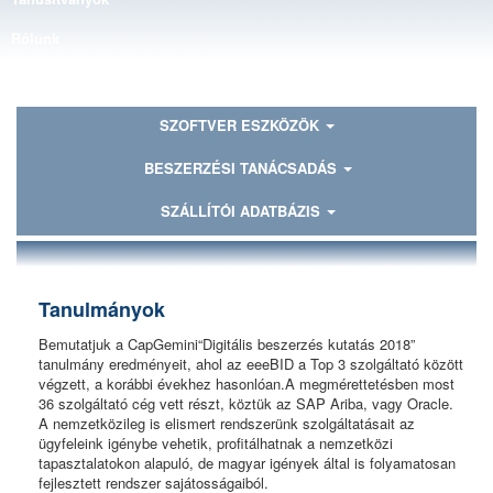
Rólunk
Kapcsolat
SZOFTVER ESZKÖZÖK
BESZERZÉSI TANÁCSADÁS
SZÁLLÍTÓI ADATBÁZIS
Tanulmányok
Bemutatjuk a CapGemini“Digitális beszerzés kutatás 2018”
tanulmány eredményeit, ahol az eeeBID a Top 3 szolgáltató között
végzett, a korábbi évekhez hasonlóan.A megmérettetésben most
36 szolgáltató cég vett részt, köztük az SAP Ariba, vagy Oracle.
A nemzetközileg is elismert rendszerünk szolgáltatásait az
ügyfeleink igénybe vehetik, profitálhatnak a nemzetközi
tapasztalatokon alapuló, de magyar igények által is folyamatosan
fejlesztett rendszer sajátosságaiból.