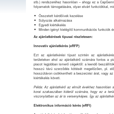
stb.) rendszeréhez hasonlóan – ahogy ez a CapGemini
folyamatok támogatására, olyan elvárt funkciókkal, mi
Összetett kérdőívek kezelése
Súlyozás alkalmazása
Egyedi kiértékelés
Minden igényt kielégítő kommunikációs funkciók 
Az ajánlatkérések típusai részletesen:
Innovatív ajánlatkérés (eRFP)
Ezt az ajánlatkérési típust szintén az ajánlatkér
területeken ahol az ajánlatkérő számára fontos a p
piacot legjobban ismerő cégektől: a leendő beszállító
hosszú távú szerződés kötését megelőzően, pl. elő
hosszútávon csökkentheti a beszerzési árat, vagy az
kiértékelés követi.
Példa: Az ajánlatkérő az elmúlt évekhez hasonlóan 
korai szakaszában kiderül számára, hogy ez a terü
viszonylatban az ár is versenyképes. Így az ajánlatkérés
Elektronikus információ kérés (eRFI)