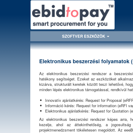
SZOFTVER ESZKÖZÖK
Elektronikus beszerzési folyamatok 
Az elektronikus beszerzési rendszer a beszerzési,
hatékony segítséget. Ezeket az eszközöket alkalmaz
kizárva, strukturált keretek között teszi lehetővé, ho
minden lépés elektronikus támogatással, rendkívül ha
Innovatív ajánlatkérés: Request for Proposal (eR
Információ kérés: Request for information (eRFI va
Elektronikus ajánlatkérés: Request for Quotation
Az elektronikus beszerzési rendszer képes arra, 
kezelje, ahol az áttekinthetőség, a jogosultsá
projektmenedzsment tökéletesen megoldott. Az eeeBI