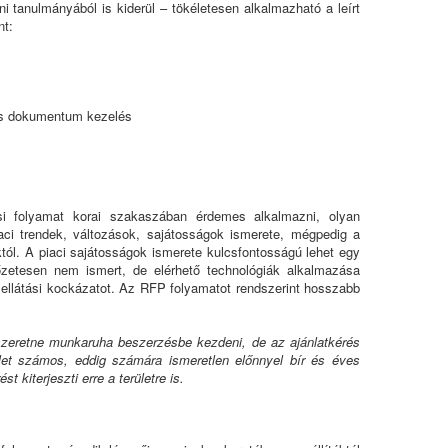
 tanulmányából is kiderül – tökéletesen alkalmazható a leírt
nt:
és dokumentum kezelés
ési folyamat korai szakaszában érdemes alkalmazni, olyan
iaci trendek, változások, sajátosságok ismerete, mégpedig a
któl. A piaci sajátosságok ismerete kulcsfontosságú lehet egy
zetesen nem ismert, de elérhető technológiák alkalmazása
 ellátási kockázatot. Az RFP folyamatot rendszerint hosszabb
szeretne munkaruha beszerzésbe kezdeni, de az ajánlatkérés
let számos, eddig számára ismeretlen előnnyel bír és éves
t kiterjeszti erre a területre is.