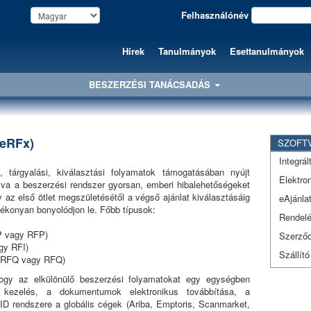
Felhasználónév
Hírek
Tanulmányok
Esettanulmányok
BESZERZÉSI TANÁCSADÁS
(eRFx)
SZOFT
Integrá
 tárgyalási, kiválasztási folyamatok támogatásában nyújt
Elektro
va a beszerzési rendszer gyorsan, emberi hibalehetőségeket
gy az első ötlet megszületésétől a végső ajánlat kiválasztásáig
eAjánla
tékonyan bonyolódjon le. Főbb típusok:
Rendel
FP vagy RFP)
Szerző
gy RFI)
Szállít
 (eRFQ vagy RFQ)
hogy az elkülönülő beszerzési folyamatokat egy egységben
g kezelés, a dokumentumok elektronikus továbbítása, a
D rendszere a globális cégek (Ariba, Emptoris, Scanmarket,