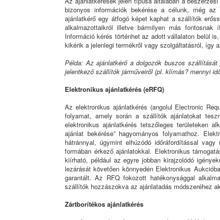
Az ajánlatkérések jelen típusa általában a beszerzési
bizonyos információk bekérése a célunk, még az a
ajánlatkérő egy átfogó képet kaphat a szállítók erőss
alkalmazottaikról illetve bármilyen más fontosnak í
Információ kérés történhet az adott vállalaton belül 
kikérik a jelenlegi termékről vagy szolgáltatásról, így 
Példa: Az ajánlatkérő a dolgozók buszos szállítását
jelentkező szállítók járműveiről (pl. klímás? mennyi i
Elektronikus ajánlatkérés (eRFQ)
Az elektronikus ajánlatkérés (angolul Electronic Re
folyamat, amely során a szállítók ajánlatokat tesz
elektronikus ajánlatkérés tetszőleges területeken 
ajánlat bekérése” hagyományos folyamathoz. Elekt
hátránnyal, úgymint elhúzódó időráfordítással vagy 
formában érkező ajánlatokkal. Elektronikus támogatás
kiírható, például az egyre jobban kirajzolódó igény
lezárását követően könnyedén Elektronikus Aukcióban 
garantált. Az RFQ fokozott hatékonysággal alkalma
szállítók hozzászokva az ajánlatadás módszeréhez ak
Zártborítékos ajánlatkérés