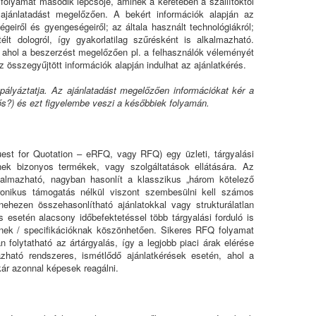
 folyamat második lépcsője, aminek a keretében a szállítóktól
jánlatadást megelőzően. A bekért információk alapján az
égeiről és gyengeségeiről; az általa használt technológiákról;
télt dologról, így gyakorlatilag szűrésként is alkalmazható.
is, ahol a beszerzést megelőzően pl. a felhasználók véleményét
az összegyűjtött információk alapján indulhat az ajánlatkérés.
 pályáztatja. Az ajánlatadást megelőzően információkat kér a
dős?) és ezt figyelembe veszi a későbbiek folyamán.
quest for Quotation – eRFQ, vagy RFQ) egy üzleti, tárgyalási
nek bizonyos termékek, vagy szolgáltatások ellátására. Az
alkalmazható, nagyban hasonlít a klasszikus „három kötelező
ronikus támogatás nélkül viszont szembesülni kell számos
nehezen összehasonlítható ajánlatokkal vagy strukturálatlan
 esetén alacsony időbefektetéssel több tárgyalási forduló is
eknek / specifikációknak köszönhetően. Sikeres RFQ folyamat
folytatható az ártárgyalás, így a legjobb piaci árak elérése
zható rendszeres, ismétlődő ajánlatkérések esetén, ahol a
ár azonnal képesek reagálni.