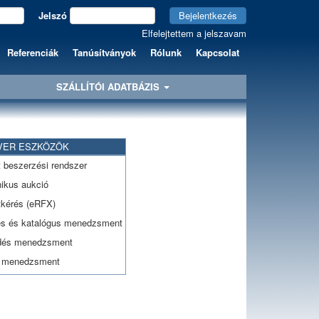
Jelszó
Bejelentkezés
Elfelejtettem a jelszavam
Referenciák
Tanúsítványok
Rólunk
Kapcsolat
SZÁLLÍTÓI ADATBÁZIS
VER ESZKÖZÖK
lt beszerzési rendszer
nikus aukció
tkérés (eRFX)
és és katalógus menedzsment
dés menedzsment
ó menedzsment