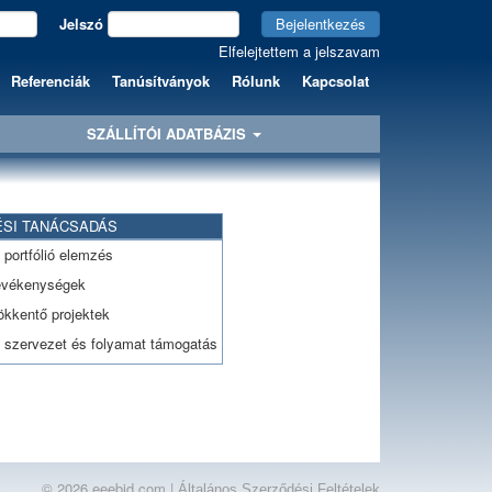
Jelszó
Bejelentkezés
Elfelejtettem a jelszavam
Referenciák
Tanúsítványok
Rólunk
Kapcsolat
SZÁLLÍTÓI ADATBÁZIS
SI TANÁCSADÁS
 portfólió elemzés
evékenységek
ökkentő projektek
 szervezet és folyamat támogatás
© 2026 eeebid.com |
Általános Szerződési Feltételek