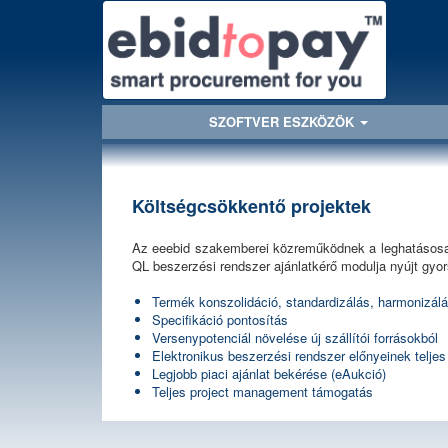
SZOFTVER ESZKÖZÖK
Költségcsökkentő projektek
Az eeebid szakemberei közreműködnek a leghatásosab
QL beszerzési rendszer ajánlatkérő modulja nyújt gyors
Termék konszolidáció, standardizálás, harmonizál
Specifikáció pontosítás
Versenypotenciál növelése új szállítói forrásokból
Elektronikus beszerzési rendszer előnyeinek telje
Legjobb piaci ajánlat bekérése (eAukció)
Teljes project management támogatás