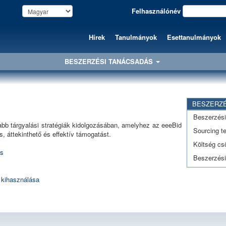
Felhasználónév
Hírek
Tanulmányok
Esettanulmányok
BESZERZÉSI TANÁCSADÁS
BESZERZÉ
Beszerzési
b tárgyalási stratégiák kidolgozásában, amelyhez az eeeBid
Sourcing t
, áttekinthető és effektív támogatást.
Költség cs
ás
Beszerzési
s kihasználása