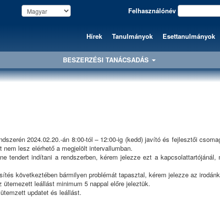
Felhasználónév
Hírek
Tanulmányok
Esettanulmányok
BESZERZÉSI TANÁCSADÁS
szerén 2024.02.20.-án 8:00-tól – 12:00-ig (kedd) javító és fejlesztői csomag
t nem lesz elérhető a megjelölt intervallumban.
 tendert indítani a rendszerben, kérem jelezze ezt a kapcsolattartójánál,
issítés következtében bármilyen problémát tapasztal, kérem jelezze az irodánk
 ütemezett leállást minimum 5 nappal előre jeleztük.
temzett updatet és leállást.