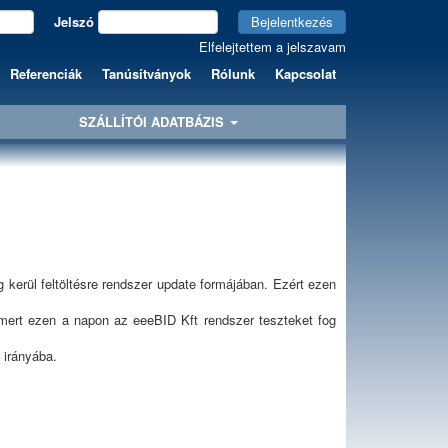
Jelszó
Bejelentkezés
Elfelejtettem a jelszavam
Referenciák
Tanúsítványok
Rólunk
Kapcsolat
SZÁLLÍTÓI ADATBÁZIS
 kerül feltöltésre rendszer update formájában. Ezért ezen
 mert ezen a napon az eeeBID Kft rendszer teszteket fog
 irányába.