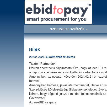
SZOFTVER ESZKÖZÖK
Hírek
20.02.2024 Alkalmazás frissítés
Tisztelt Partnerünk!
Ezúton szeretnénk tájékoztatni Önt, hogy az eeeBID rend
a napon a szerverek és a szolgáltatás karbantartás miat
Amennyiben az updatet követően 2024.02.21-én szeretne
futtatni.
Amennyiben kérdése, javaslata merülne fel, illetve a fr
Szerződéses kötelezettségvállalásunknak eleget téve az
Kérem, hogy cégénél jelezze minden felhasználónak az ü
Üdvözlettel,
Az eeeBID csapata